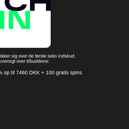
er sig over de første seks indskud.
versigt over tilbuddene:
% op til 7460 DKK + 100 gratis spins