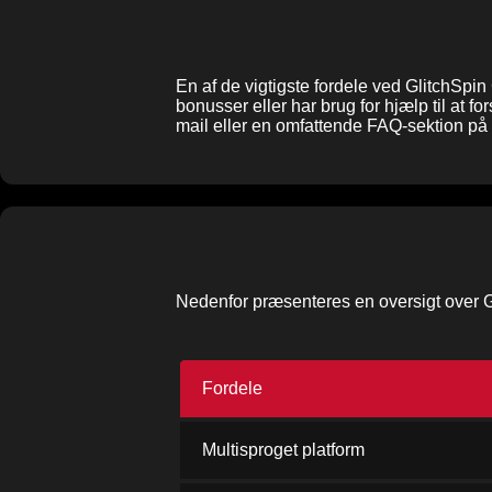
En af de vigtigste fordele ved GlitchSp
bonusser eller har brug for hjælp til at fo
mail eller en omfattende FAQ-sektion på 
Nedenfor præsenteres en oversigt over G
Fordele
Multisproget platform