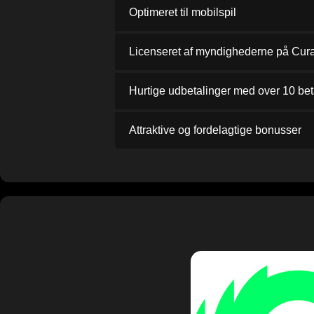
Optimeret til mobilspil
Licenseret af myndighederne på Cur
Hurtige udbetalinger med over 10 be
Attraktive og fordelagtige bonusser