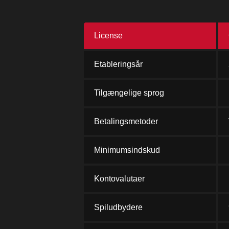
License
Etableringsår
Tilgængelige sprog
Betalingsmetoder
Minimumsindskud
Kontovalutaer
Spiludbydere