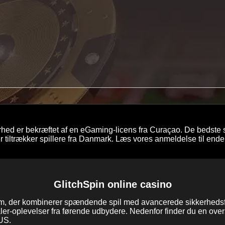
rhed er bekræftet af en eGaming-licens fra Curaçao. De bedste s
iltrækker spillere fra Danmark. Læs vores anmeldelse til ende fo
GlitchSpin online casino
m, der kombinerer spændende spil med avancerede sikkerhedsfor
ealer-oplevelser fra førende udbydere. Nedenfor finder du en over
US.