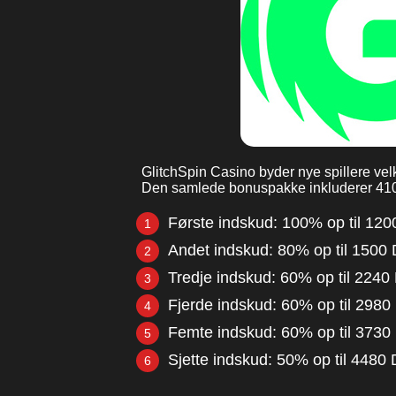
GlitchSpin Casino byder nye spillere v
Den samlede bonuspakke inkluderer 410% 
Første indskud: 100% op til 1200
Andet indskud: 80% op til 1500 
Tredje indskud: 60% op til 2240
Fjerde indskud: 60% op til 2980
Femte indskud: 60% op til 3730 
Sjette indskud: 50% op til 4480